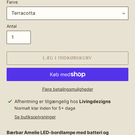
Farve
Antal
LÆG I INDKØBSKURV
Flere betalingsmuligheder
Lægger
Afhentning er tilgængelig hos
Livingdezigns
produkt
Normalt klar inden for 5+ dage
i
Se butiksoplysninger
din
indkøbskurv
Bærbar Amelie LED-bordlampe med batteri og