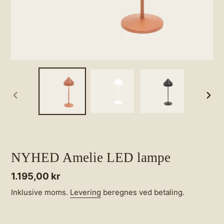
FORRIGE
NÆS
BILLEDE
BILL
NYHED Amelie LED lampe
Normalpris
1.195,00 kr
Inklusive moms.
Levering
beregnes ved betaling.