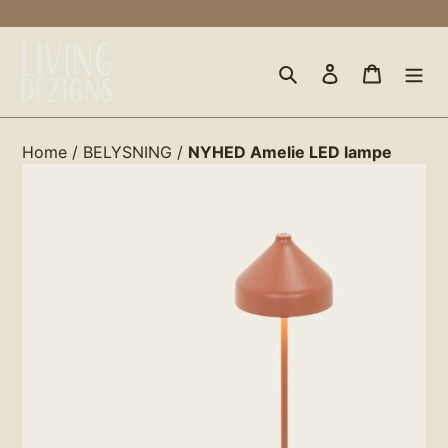
Gå
til
indhold
Søg
Log ind
Indkøbs
Home
/
BELYSNING
/
NYHED Amelie LED lampe