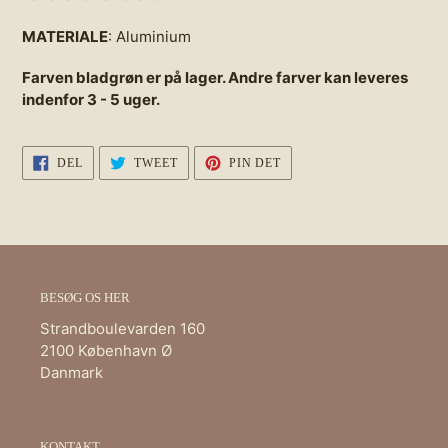
MATERIALE
: Aluminium
Farven bladgrøn er på lager. Andre farver kan leveres
indenfor 3 - 5 uger.
DEL
TWEET
PIN
DEL
TWEET
PIN DET
PÅ
PÅ
PÅ
FACEBOOK
TWITTER
PINTEREST
BESØG OS HER
Strandboulevarden 160
2100 København Ø
Danmark
KONTAKT