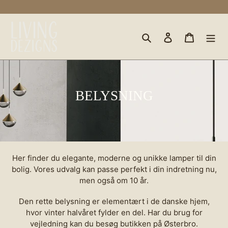
Gå
til
indhold
Søg
Log ind
Indkøbs
K
BELYSNING
o
l
l
e
Her finder du elegante, moderne og unikke lamper til din
bolig. Vores udvalg kan passe perfekt i din indretning nu,
k
men også om 10 år.
t
Den rette belysning er elementært i de danske hjem,
i
hvor vinter halvåret fylder en del. Har du brug for
o
vejledning kan du besøg butikken på Østerbro.