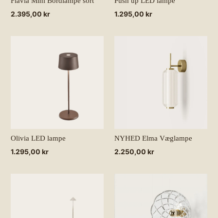
Flavia Mini Bordlampe sort
Push up LED lampe
Normalpris
2.395,00 kr
Normalpris
1.295,00 kr
Olivia LED lampe
NYHED Elma Væglampe
Normalpris
1.295,00 kr
Normalpris
2.250,00 kr