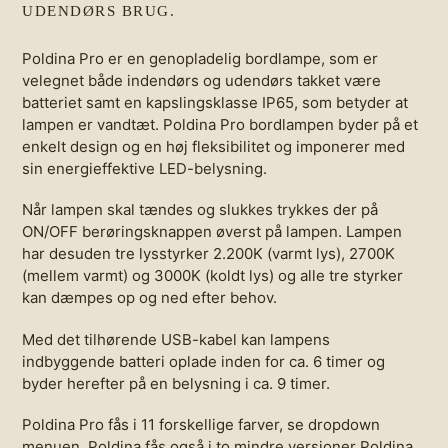
UDENDØRS BRUG.
Poldina Pro er en genopladelig bordlampe, som er
velegnet både indendørs og udendørs takket være
batteriet samt en kapslingsklasse IP65, som betyder at
lampen er vandtæt. Poldina Pro bordlampen byder på et
enkelt design og en høj fleksibilitet og imponerer med
sin energieffektive LED-belysning.
Når lampen skal tændes og slukkes trykkes der på
ON/OFF berøringsknappen øverst på lampen. Lampen
har desuden tre lysstyrker 2.200K (varmt lys), 2700K
(mellem varmt) og 3000K (koldt lys) og alle tre styrker
kan dæmpes op og ned efter behov.
Med det tilhørende USB-kabel
kan lampens
indbyggende batteri oplade inden for ca. 6 timer og
byder herefter på en belysning i ca. 9 timer.
Poldina Pro fås i 11 forskellige farver, se dropdown
menuen. Poldina fås også i to mindre versioner
Poldina