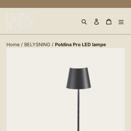
Gå
til
indhold
Søg
Log ind
Indkøbs
Home
/
BELYSNING
/
Poldina Pro LED lampe