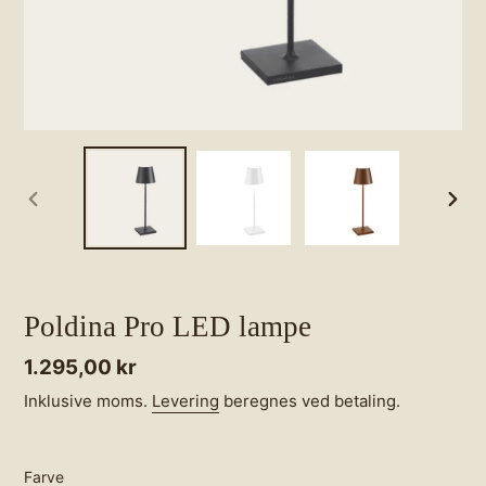
FORRIGE
NÆS
BILLEDE
BILL
Poldina Pro LED lampe
Normalpris
1.295,00 kr
Inklusive moms.
Levering
beregnes ved betaling.
Farve