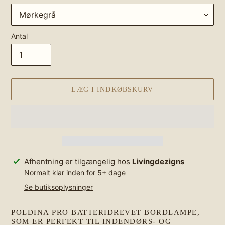
Antal
LÆG I INDKØBSKURV
Lægger
Afhentning er tilgængelig hos
Livingdezigns
produkt
Normalt klar inden for 5+ dage
i
Se butiksoplysninger
din
indkøbskurv
POLDINA PRO BATTERIDREVET BORDLAMPE,
SOM ER PERFEKT TIL INDENDØRS- OG