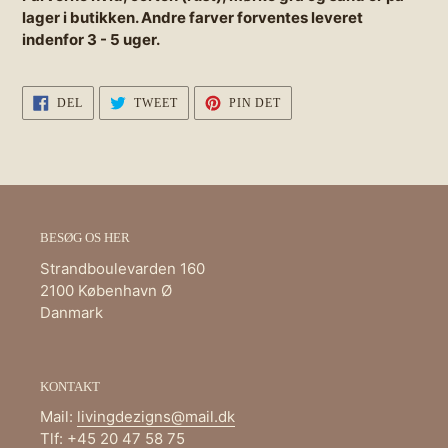
lager i butikken. Andre farver forventes leveret
indenfor 3 - 5 uger.
DEL
TWEET
PIN
DEL
TWEET
PIN DET
PÅ
PÅ
PÅ
FACEBOOK
TWITTER
PINTEREST
BESØG OS HER
Strandboulevarden 160
2100 København Ø
Danmark
KONTAKT
Mail:
livingdezigns@mail.dk
Tlf: +45 20 47 58 75