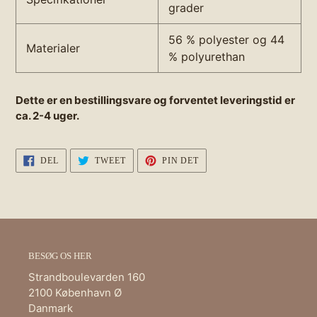
grader
56 % polyester og 44
Materialer
% polyurethan
Dette er en bestillingsvare og forventet leveringstid er
ca. 2-4 uger.
DEL
TWEET
PIN
DEL
TWEET
PIN DET
PÅ
PÅ
PÅ
FACEBOOK
TWITTER
PINTEREST
BESØG OS HER
Strandboulevarden 160
2100 København Ø
Danmark