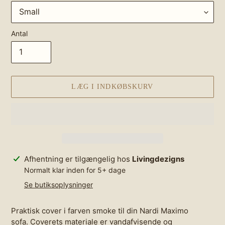
Antal
LÆG I INDKØBSKURV
Lægger
Afhentning er tilgængelig hos
Livingdezigns
produkt
Normalt klar inden for 5+ dage
i
Se butiksoplysninger
din
indkøbskurv
Praktisk cover i farven smoke til din Nardi Maximo
sofa.
Coverets materiale er vandafvisende og