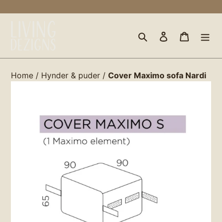
Gå
til
indhold
Søg
Log ind
Indkøbs
Home
/
Hynder & puder
/
Cover Maximo sofa Nardi