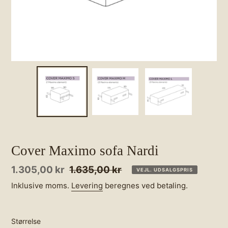
Cover Maximo sofa Nardi
Udsalgspris
1.305,00 kr
Normalpris
1.635,00 kr
VEJL. UDSALGSPRIS
Inklusive moms.
Levering
beregnes ved betaling.
Størrelse