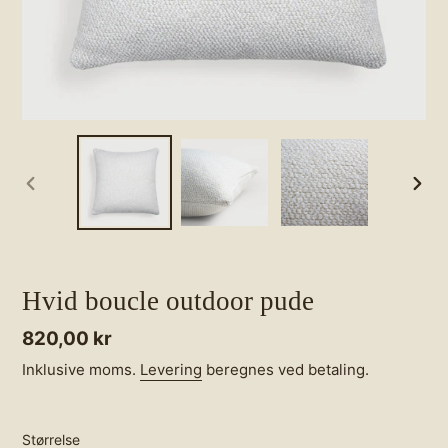
FORRIGE
NÆS
BILLEDE
BILL
Hvid boucle outdoor pude
Normalpris
820,00 kr
Inklusive moms.
Levering
beregnes ved betaling.
Størrelse