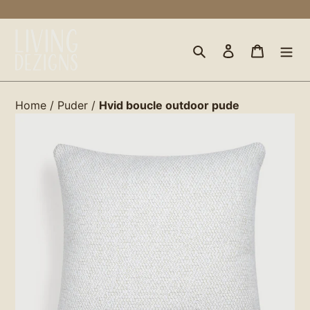
Gå
til
indhold
Søg
Log ind
Indkøbs
Home
/
Puder
/
Hvid boucle outdoor pude