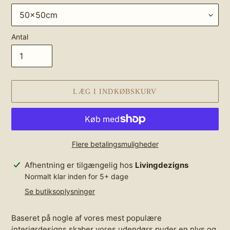
Antal
LÆG I INDKØBSKURV
Flere betalingsmuligheder
Lægger
Afhentning er tilgængelig hos
Livingdezigns
produkt
Normalt klar inden for 5+ dage
i
Se butiksoplysninger
din
indkøbskurv
Baseret på nogle af vores mest populære
interiørdesigns skaber vores udendørs puder en plys og