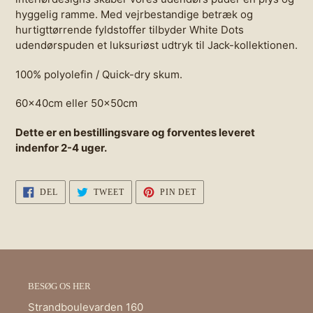
hyggelig ramme. Med vejrbestandige betræk og
hurtigttørrende fyldstoffer tilbyder White Dots
udendørspuden et luksuriøst udtryk til Jack-kollektionen.
100% polyolefin / Quick-dry skum.
60x40cm eller 50x50cm
Dette er en bestillingsvare og forventes leveret
indenfor 2-4 uger.
DEL
TWEET
PIN
DEL
TWEET
PIN DET
PÅ
PÅ
PÅ
FACEBOOK
TWITTER
PINTEREST
BESØG OS HER
Strandboulevarden 160