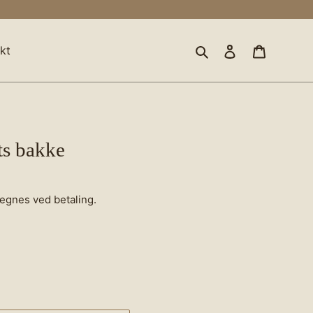
Søg
Log ind
Indkøbsk
kt
ts bakke
egnes ved betaling.