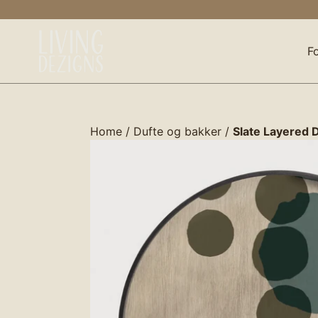
Gå
til
indhold
F
Home
/
Dufte og bakker
/
Slate Layered 