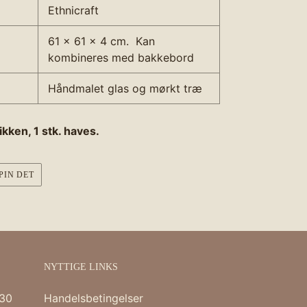
Ethnicraft
61 x 61 x 4 cm.
Kan
kombineres med
bakkebord
Håndmalet glas og mørkt træ
ikken, 1 stk. haves.
PIN
PIN DET
PÅ
R
PINTEREST
NYTTIGE LINKS
:30
Handelsbetingelser