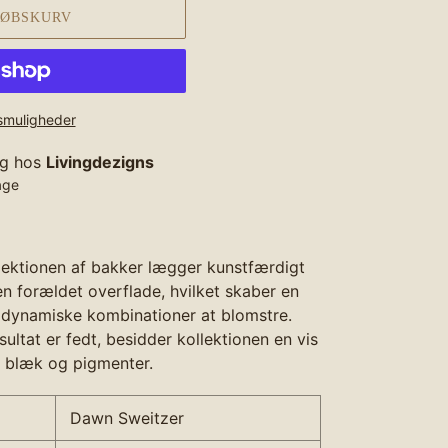
KØBSKURV
gsmuligheder
ig hos
Livingdezigns
age
llektionen af bakker lægger kunstfærdigt
n forældet overflade, hvilket skaber en
r dynamiske kombinationer at blomstre.
ltat er fedt, besidder kollektionen en vis
e blæk og pigmenter.
Dawn Sweitzer