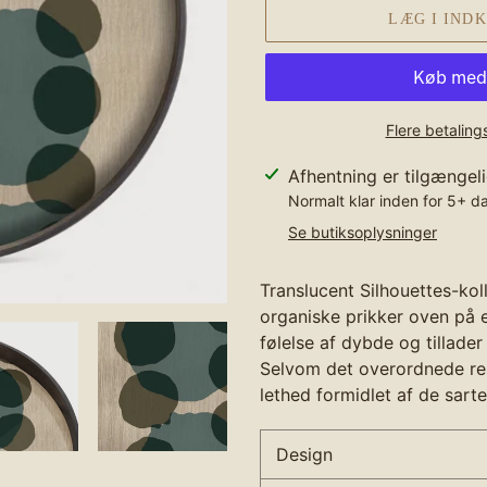
LÆG I IND
Flere betalin
Lægger
Afhentning er tilgængel
produkt
Normalt klar inden for 5+ d
i
Se butiksoplysninger
din
indkøbskurv
Translucent Silhouettes-ko
organiske prikker oven på e
følelse af dybde og tillade
Selvom det overordnede resu
lethed formidlet af de sart
Design