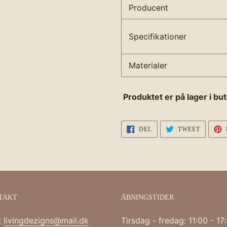
Producent
Specifikationer
Materialer
Produktet er på lager i but
DEL
TWEET
DEL
TWEET
PÅ
PÅ
FACEBOOK
TWITTE
TAKT
ÅBNINGSTIDER
:
livingdezigns@mail.dk
Tirsdag - fredag: 11:00 - 17