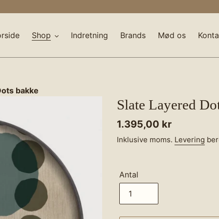
orside
Shop
Indretning
Brands
Mød os
Konta
Dots bakke
Slate Layered Do
Normalpris
1.395,00 kr
Inklusive moms.
Levering
ber
Antal