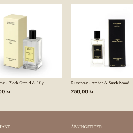
ay - Black Orchid & Lily
Rumspray - Amber & Sandelwood
alpris
00 kr
Normalpris
250,00 kr
TAKT
ÅBNINGSTIDER