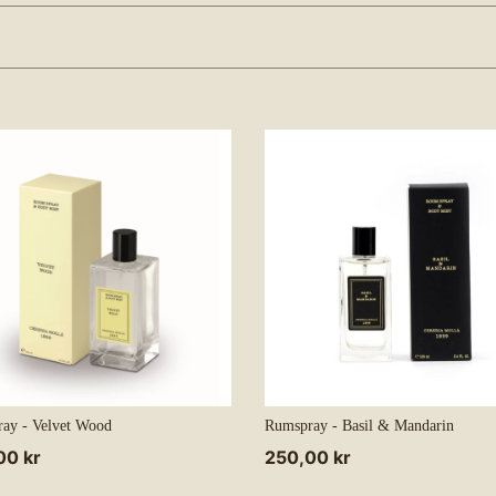
t
i
o
n
:
ay - Velvet Wood
Rumspray - Basil & Mandarin
alpris
00 kr
Normalpris
250,00 kr