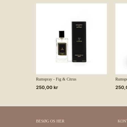
Rumspray - Fig & Citrus
Rumspr
Normalpris
250,00 kr
Norm
250,
BESØG OS HER
KON