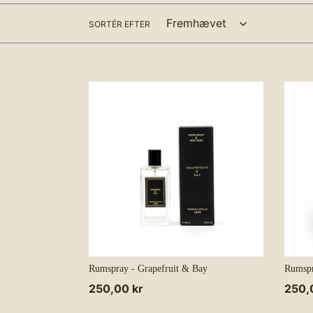
SORTÉR EFTER
Rumspray - Grapefruit & Bay
Rumspr
Normalpris
250,00 kr
Norm
250,