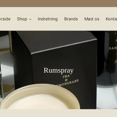
orside
Shop
Indretning
Brands
Mød os
Konta
K
Rumspray
o
l
l
e
k