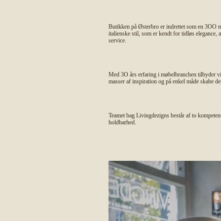
Butikken på Østerbro er indrettet som en 3OO m2
italienske stil, som er kendt for tidløs eleganc
service.
Med 3O års erfaring i møbelbranchen tilbyder v
masser af inspiration og på enkel måde skabe de
Teamet bag Livingdezigns består af to kompetent
holdbarhed.