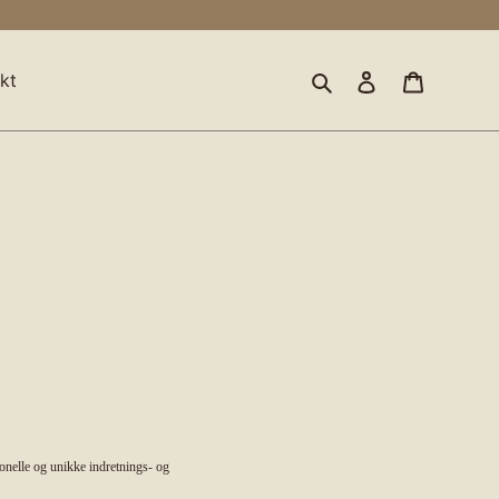
Søg
Log ind
Indkøbsk
kt
ionelle og unikke indretnings- og