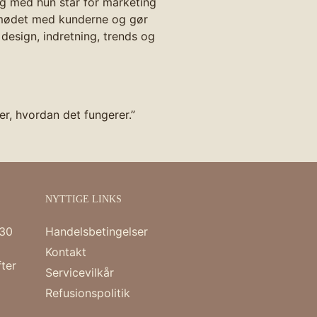
ig med hun står for marketing
r mødet med kunderne og gør
 design, indretning, trends og
er, hvordan det fungerer.”
NYTTIGE LINKS
:30
Handelsbetingelser
Kontakt
ter
Servicevilkår
Refusionspolitik