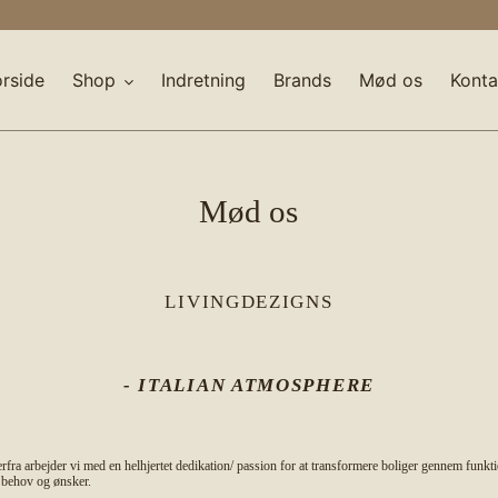
orside
Shop
Indretning
Brands
Mød os
Konta
Mød os
LIVINGDEZIGNS
- ITALIAN ATMOSPHERE
herfra arbejder vi med en helhjertet dedikation/ passion for at transformere boliger gennem funkt
e behov og ønsker.