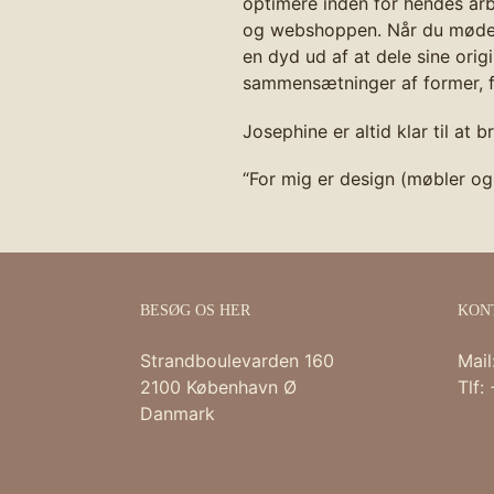
optimere inden for hendes arb
og webshoppen. Når du møder 
en dyd ud af at dele sine orig
sammensætninger af former, f
Josephine er altid klar til at 
“For mig er design (møbler og 
BESØG OS HER
KON
Strandboulevarden 160
Mail
2100 København Ø
Tlf:
Danmark