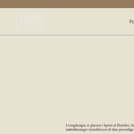
Gå
til
indhold
F
Livingdezigns er placeret i hjertet af Østerbro, 
møbelløsninger skræddersyet til dine personlig