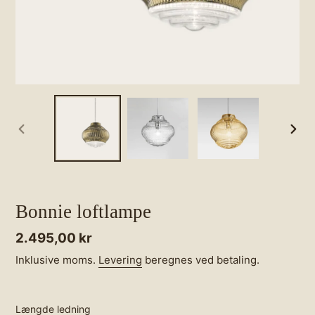
FORRIGE
NÆS
BILLEDE
BILL
Bonnie loftlampe
Normalpris
2.495,00 kr
Inklusive moms.
Levering
beregnes ved betaling.
Længde ledning