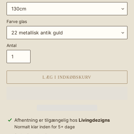
Farve glas
Antal
LÆG I INDKØBSKURV
Lægger
Afhentning er tilgængelig hos
Livingdezigns
produkt
Normalt klar inden for 5+ dage
i