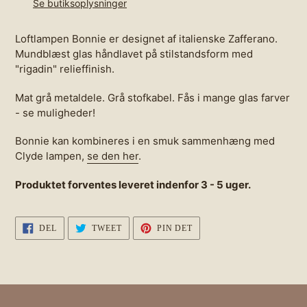
Se butiksoplysninger
din
indkøbskurv
Loftlampen Bonnie er designet af italienske Zafferano.
Mundblæst glas håndlavet på stilstandsform med
"rigadin" relieffinish.
Mat grå metaldele. Grå stofkabel. Fås i mange glas farver
- se muligheder!
Bonnie kan kombineres i en smuk sammenhæng med
Clyde lampen,
se den her
.
Produktet forventes leveret indenfor 3 - 5 uger.
DEL
TWEET
PIN
DEL
TWEET
PIN DET
PÅ
PÅ
PÅ
FACEBOOK
TWITTER
PINTEREST