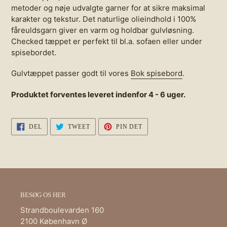
metoder og nøje udvalgte garner for at sikre maksimal
karakter og tekstur. Det naturlige olieindhold i 100%
fåreuldsgarn giver en varm og holdbar gulvløsning.
Checked tæppet er perfekt til bl.a. sofaen eller under
spisebordet.
Gulvtæppet passer godt til vores
Bok spisebord
.
Produktet forventes leveret indenfor 4 - 6 uger.
DEL
TWEET
PIN
DEL
TWEET
PIN DET
PÅ
PÅ
PÅ
FACEBOOK
TWITTER
PINTEREST
BESØG OS HER
Strandboulevarden 160
2100 København Ø