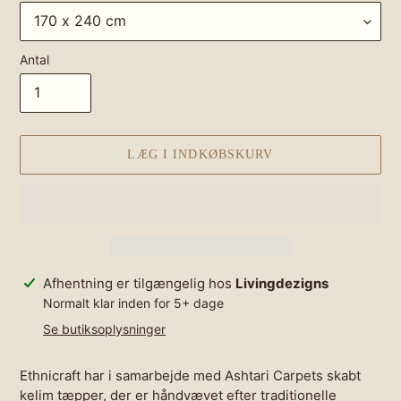
Antal
LÆG I INDKØBSKURV
Lægger
Afhentning er tilgængelig hos
Livingdezigns
produkt
Normalt klar inden for 5+ dage
i
Se butiksoplysninger
din
indkøbskurv
Ethnicraft har i samarbejde med Ashtari Carpets skabt
kelim tæpper, der er håndvævet efter traditionelle