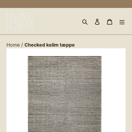
Gå
til
indhold
Søg
Log ind
Indkøbs
Home
/
Checked kelim tæppe