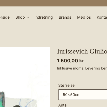
orside
Shop
Indretning
Brands
Mød os
Konta
Iurissevich Giuli
Normalpris
1.500,00 kr
Inklusive moms.
Levering
ber
Størrelse
Antal