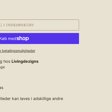
G I INDKØBSKURV
e betalingsmuligheder
ig hos
Livingdezigns
age
as
lleder kan laves i adskillige andre