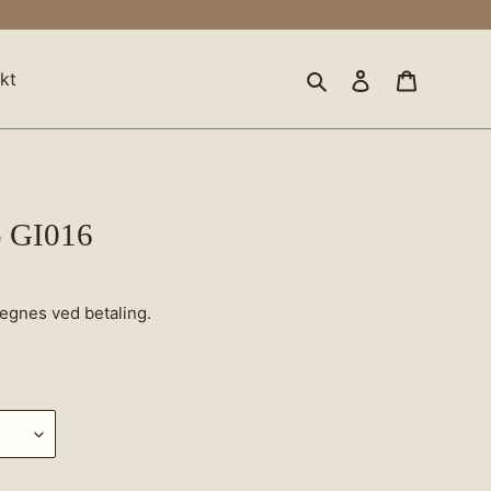
Søg
Log ind
Indkøbsk
kt
o GI016
egnes ved betaling.