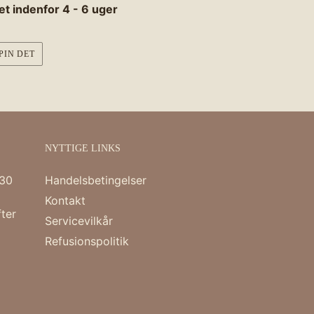
et indenfor 4 - 6 uger
PIN
PIN DET
PÅ
R
PINTEREST
NYTTIGE LINKS
:30
Handelsbetingelser
Kontakt
ter
Servicevilkår
Refusionspolitik