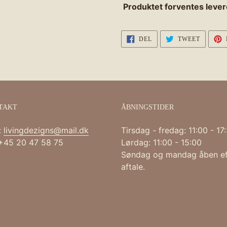
Produktet forventes lever
DEL
TWEET
DEL
TWEET
PÅ
PÅ
FACEBOOK
TWITTE
TAKT
ÅBNINGSTIDER
:
livingdezigns@mail.dk
Tirsdag - fredag: 11:00 - 17
 +45 20 47 58 75
Lørdag: 11:00 - 15:00
Søndag og mandag åben ef
aftale.