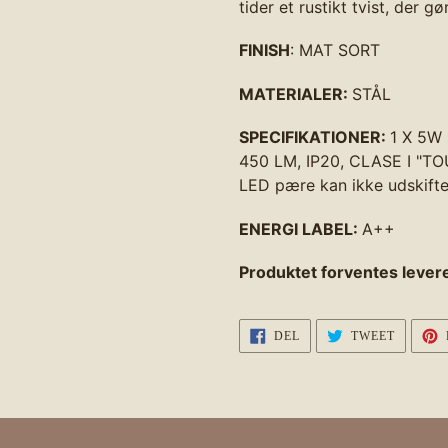
tider et rustikt tvist, der g
FINISH
: MAT SORT
MATERIALER:
STÅL
SPECIFIKATIONER:
1 X 5W
450 LM, IP20, CLASE I "T
LED pære kan ikke udskifte
ENERGI LABEL:
A++
Produktet forventes levere
DEL
TWEET
DEL
TWEET
PÅ
PÅ
FACEBOOK
TWITTE