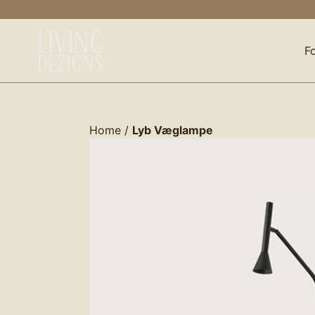
Gå
til
indhold
F
Home
/
Lyb Væglampe