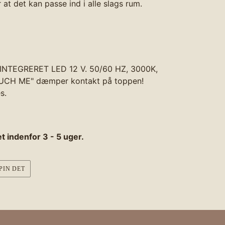
ør at det kan passe ind i alle slags rum.
 INTEGRERET LED 12 V. 50/60 HZ, 3000K,
OUCH ME" dæmper kontakt på toppen!
s.
t indenfor 3 - 5 uger.
PIN
PIN DET
PÅ
R
PINTEREST