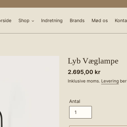
orside
Shop
Indretning
Brands
Mød os
Konta
Lyb Væglampe
Normalpris
2.695,00 kr
Inklusive moms.
Levering
ber
Antal