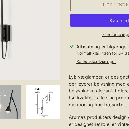
LÆG I IND
Flere betalin
Lægger
Afhentning er tilgængel
produkt
Normalt klar inden for 5+ d
i
Se butiksoplysninger
din
indkøbskurv
Lyb væglampen er designet
der
leverer belysning med e
belysningen
elegant, tidløs
høj kvalitet i alle sine produ
marmor og fine træsorter.
Aromas produkters design er
er designet retro eller vint