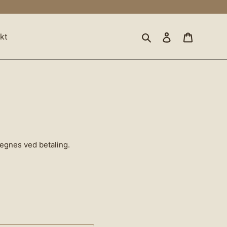
Søg
Log ind
Indkøbsk
kt
egnes ved betaling.