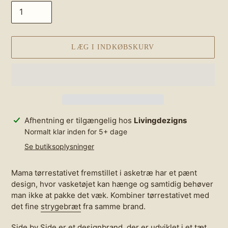
LÆG I INDKØBSKURV
Lægger
Afhentning er tilgængelig hos
Livingdezigns
produkt
Normalt klar inden for 5+ dage
i
Se butiksoplysninger
din
indkøbskurv
Mama tørrestativet fremstillet i asketræ har et pænt
design, hvor vasketøjet kan hænge og samtidig behøver
man ikke at pakke det væk. Kombiner tørrestativet med
det fine
strygebræt
fra samme brand.
Side by Side er et designbrand, der er udviklet i et tæt