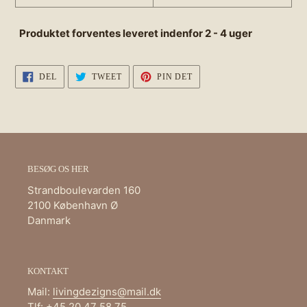
Produktet forventes leveret indenfor 2 - 4 uger
DEL
TWEET
PIN
DEL
TWEET
PIN DET
PÅ
PÅ
PÅ
FACEBOOK
TWITTER
PINTEREST
BESØG OS HER
Strandboulevarden 160
2100 København Ø
Danmark
KONTAKT
Mail:
livingdezigns@mail.dk
Tlf: +45 20 47 58 75